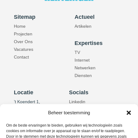
Sitemap
Actueel
Home
Artikelen
Projecten
Over Ons
Expertises
Vacatures
TV
Contact
Internet
Netwerken
Diensten
Locatie
Socials
’t Koendert 1,
Linkedin
3831 RB Leusden
Beheer toestemming
Om de beste ervaringen te bieden, gebruiken wij technologieën zoals
Contact
cookies om informatie over je apparaat op te slaan en/of te raadplegen.
Info@hertzinger.nl
Door in te stemmen met deze technologieën kunnen wij gegevens zoals